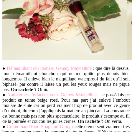
●
Démaquillant cils demasq Gemey Maybelline
: que dire là dessus,
mon démaquillant chouchou qui ne me quitte plus depuis bien
longtemps. Il enlève bien le maquillage waterproof du fait qu’il soit
biphasé, par contre il laisse un peu les yeux rouges mais ne pique
pas.
On rachète ?
Ouiii.
●
Anti-cernes l’effaceur yeux Gemey Maybelline
: je possédais ce
produit en teinte beige rosé. Pour ma part j’ai enlevé l’embout
mousse de suite car on perd vraiment trop de produit avec ce genre
d’embout, du coup j’appliquais la matière au pinceau. La couvrance
est bonne mais pas non plus spectaculaire, le produit s’estompe au fil
de la journée et coucou les jolies cernes.
On rachète ?
On verra.
●
Crème hand food Soap and Glory
: cette crème sent vraiment très
bonne, comme toute la gamme de toute façon. N’étant pas une