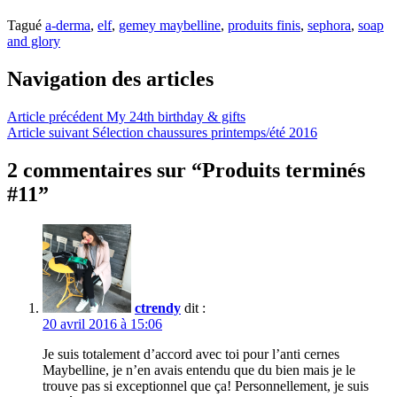
Tagué
a-derma
,
elf
,
gemey maybelline
,
produits finis
,
sephora
,
soap
and glory
Navigation des articles
Article précédent
My 24th birthday & gifts
Article suivant
Sélection chaussures printemps/été 2016
2 commentaires sur “
Produits terminés
#11
”
ctrendy
dit :
20 avril 2016 à 15:06
Je suis totalement d’accord avec toi pour l’anti cernes
Maybelline, je n’en avais entendu que du bien mais je le
trouve pas si exceptionnel que ça! Personnellement, je suis