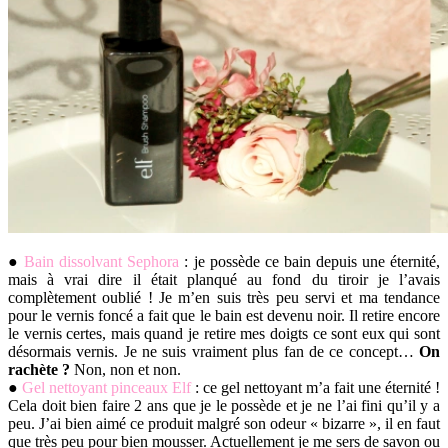
●
Bain dissolvant Sephora
: je possède ce bain depuis une éternité,
mais à vrai dire il était planqué au fond du tiroir je l’avais
complètement oublié ! Je m’en suis très peu servi et ma tendance
pour le vernis foncé a fait que le bain est devenu noir. Il retire encore
le vernis certes, mais quand je retire mes doigts ce sont eux qui sont
désormais vernis. Je ne suis vraiment plus fan de ce concept…
On
rachète ?
Non, non et non.
●
Gel nettoyant pinceaux Elf
: ce gel nettoyant m’a fait une éternité !
Cela doit bien faire 2 ans que je le possède et je ne l’ai fini qu’il y a
peu. J’ai bien aimé ce produit malgré son odeur « bizarre », il en faut
que très peu pour bien mousser. Actuellement je me sers de savon ou