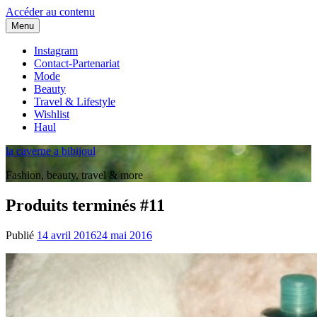
Accéder au contenu
Menu
Instagram
Contact-Partenariat
Mode
Beauty
Travel & Lifestyle
Wishlist
Haul
la caverne a bibijoul
Fashion, beauty, travel & more
Produits terminés #11
Publié
14 avril 2016
24 mai 2016
Par
Juliette
Trk
♥