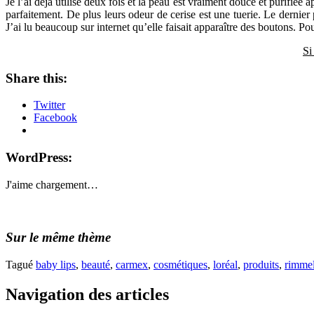
Je l’ai déjà utilisé deux fois et la peau est vraiment douce et purifiée
parfaitement. De plus leurs odeur de cerise est une tuerie. Le dernier
J’ai lu beaucoup sur internet qu’elle faisait apparaître des boutons. P
Si
Share this:
Twitter
Facebook
WordPress:
J'aime
chargement…
Sur le même thème
Tagué
baby lips
,
beauté
,
carmex
,
cosmétiques
,
loréal
,
produits
,
rimme
Navigation des articles