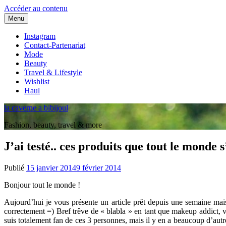
Accéder au contenu
Menu
Instagram
Contact-Partenariat
Mode
Beauty
Travel & Lifestyle
Wishlist
Haul
la caverne a bibijoul
Fashion, beauty, travel & more
J’ai testé.. ces produits que tout le monde 
Publié
15 janvier 2014
9 février 2014
Par
Juliette
Bonjour tout le monde !
Trk
♥
Aujourd’hui je vous présente un article prêt depuis une semaine mais 
correctement =) Bref trêve de « blabla » en tant que makeup addict,
suis totalement fan de ces 3 personnes, mais il y en a beaucoup d’aut