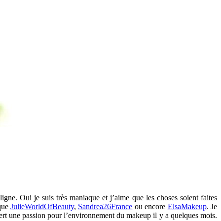
igne. Oui je suis très maniaque et j’aime que les choses soient faites
 que
JulieWorldOfBeauty
,
Sandrea26France
ou encore
ElsaMakeup
. Je
uvert une passion pour l’environnement du makeup il y a quelques mois.