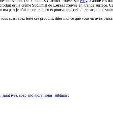
 après utilisation. Deux baumes
Carmex
trouvés sur
ebay
. J’adore ces ba
 produit est la crème Sublimist de
Loreal
trouvée en grande surface. Cet
our ma part je n’ai encore rien eu et pourvu que cela dure car j’aime vrai
 vous aussi avez testé ces produits, dites moi ce que vous en avez penser
l
,
saint ives
,
soap and glory
,
soins
,
sublimist