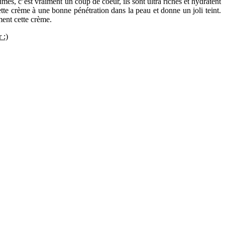
umes, c’est vraiment un coup de coeur, ils sont ultra riches et hydratent
te crème à une bonne pénétration dans la peau et donne un joli teint.
ment cette crème.
 :)